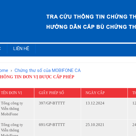
C
LIÊN HỆ
ome
›
Chứng thư số của MOBIFONE CA
HÔNG TIN ĐƠN VỊ ĐƯỢC CẤP PHÉP
TÊN ĐƠN VỊ
GIẤY PHÉP SỐ
NGÀY CẤP
T
Tổng công ty
397/GP-BTTTT
13.12.2024
1
Viễn thông
MobiFone
Tổng công ty
691/GP-BTTTT
25.10.2021
2
Viễn thông
MobiFone