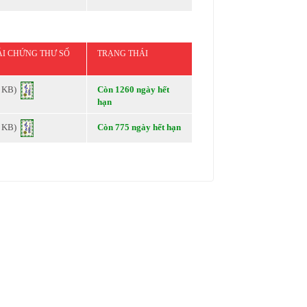
ẢI CHỨNG THƯ SỐ
TRẠNG THÁI
4 KB)
Còn 1260 ngày hết
hạn
3 KB)
Còn 775 ngày hết hạn