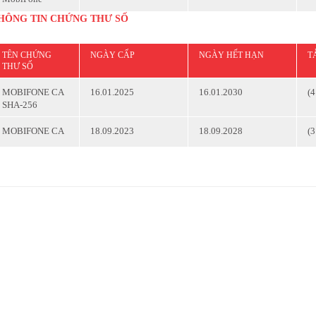
HÔNG TIN CHỨNG THƯ SỐ
TÊN CHỨNG
NGÀY CẤP
NGÀY HẾT HẠN
T
THƯ SỐ
(
MOBIFONE CA
16.01.2025
16.01.2030
SHA-256
(
MOBIFONE CA
18.09.2023
18.09.2028