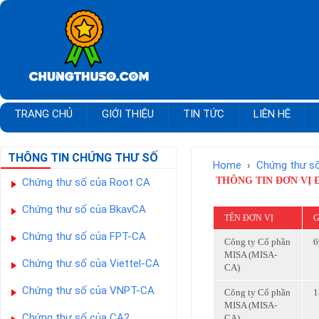
TRANG CHỦ
GIỚI THIỆU
TIN TỨC
LIÊN HỆ
THÔNG TIN CHỨNG THƯ SỐ
Home
›
Chứng thư s
THÔNG TIN ĐƠN VỊ 
Chứng thư số của Root CA
Chứng thư số của BkavCA
TÊN ĐƠN VỊ
G
Chứng thư số của FPT-CA
Công ty Cổ phần
6
MISA (MISA-
Chứng thư số của Viettel-CA
CA)
Chứng thư số của VNPT-CA
Công ty Cổ phần
1
MISA (MISA-
Chứng thư số của CA2
CA)