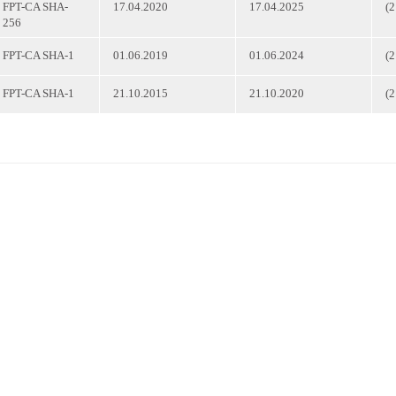
(
FPT-CA SHA-
17.04.2020
17.04.2025
256
(
FPT-CA SHA-1
01.06.2019
01.06.2024
(
FPT-CA SHA-1
21.10.2015
21.10.2020