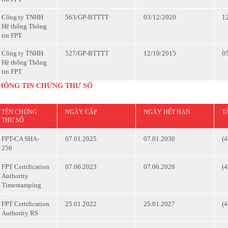
Công ty TNHH
563/GP-BTTTT
03/12/2020
1
Hệ thống Thông
tin FPT
Công ty TNHH
527/GP-BTTTT
12/10/2015
0
Hệ thống Thông
tin FPT
HÔNG TIN CHỨNG THƯ SỐ
TÊN CHỨNG
NGÀY CẤP
NGÀY HẾT HẠN
T
THƯ SỐ
(
FPT-CA SHA-
07.01.2025
07.01.2030
256
(
FPT Certification
07.06.2023
07.06.2028
Authority
Timestamping
(
FPT Certification
25.01.2022
25.01.2027
Authority RS