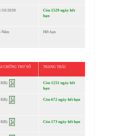
2/10/2030
Còn 1529 ngày hết
hạn
5 Năm
Hết hạn
ẢI CHỨNG THƯ SỐ
TRẠNG THÁI
4 KB)
Còn 1251 ngày hết
hạn
4 KB)
Còn 672 ngày hết hạn
4 KB)
Còn 173 ngày hết hạn