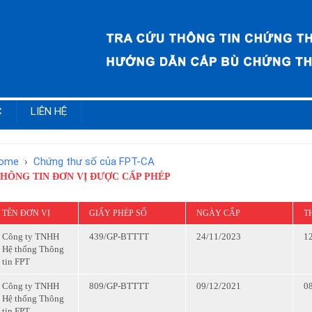
C
LIÊN HỆ
ome
›
Chứng thư số của FPT-CA
HÔNG TIN ĐƠN VỊ ĐƯỢC CẤP PHÉP
TÊN ĐƠN VỊ
GIẤY PHÉP SỐ
NGÀY CẤP
T
Công ty TNHH
439/GP-BTTTT
24/11/2023
1
Hệ thống Thông
tin FPT
Công ty TNHH
809/GP-BTTTT
09/12/2021
0
Hệ thống Thông
tin FPT