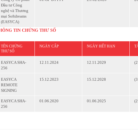
Đầu tư Công
nghệ và Thương
mại Softdreams
(EASYCA)
HÔNG TIN CHỨNG THƯ SỐ
TÊN CHỨNG
NGÀY CẤP
NGÀY HẾT HẠN
T
THƯ SỐ
(
EASYCA SHA-
12.11.2024
12.11.2029
256
(
EASYCA
15.12.2023
15.12.2028
REMOTE
SIGNING
EASYCA SHA-
01.06.2020
01.06.2025
(
256