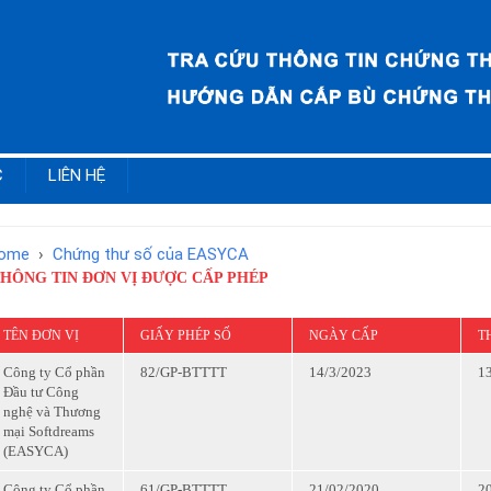
C
LIÊN HỆ
ome
›
Chứng thư số của EASYCA
HÔNG TIN ĐƠN VỊ ĐƯỢC CẤP PHÉP
TÊN ĐƠN VỊ
GIẤY PHÉP SỐ
NGÀY CẤP
T
Công ty Cổ phần
82/GP-BTTTT
14/3/2023
1
Đầu tư Công
nghệ và Thương
mại Softdreams
(EASYCA)
Công ty Cổ phần
61/GP-BTTTT
21/02/2020
2