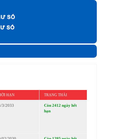
HỜI HẠN
TRẠNG THÁI
3/3/2033
Còn 2412 ngày hết
hạn
0/02/2030
Còn 1295 ngày hết