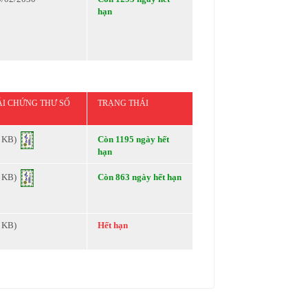
hạn
ẢI CHỨNG THƯ SỐ
TRẠNG THÁI
2 KB)
Còn 1195 ngày hết
hạn
3 KB)
Còn 863 ngày hết hạn
2 KB)
Hết hạn