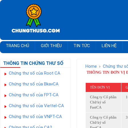
TRANG CHỦ
GIỚI THIỆU
TIN TỨC
LIÊN HỆ
THÔNG TIN CHỨNG THƯ SỐ
Home
›
Chứng thư s
THÔNG TIN ĐƠN VỊ 
Chứng thư số của Root CA
Chứng thư số của BkavCA
TÊN ĐƠN VỊ
G
Chứng thư số của FPT-CA
Công ty Cổ phần
1
Chữ ký số
Chứng thư số của Viettel-CA
FastCA
Chứng thư số của VNPT-CA
Công ty Cổ phần
3
Chữ ký số
Chứng thư số của CA2
FastCA