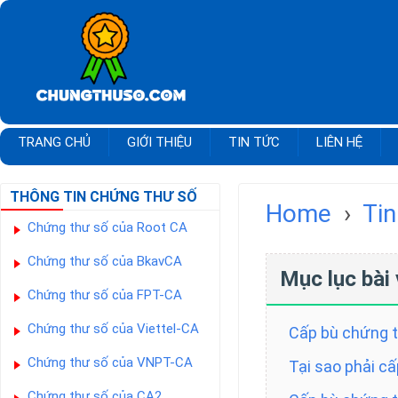
TRANG CHỦ
GIỚI THIỆU
TIN TỨC
LIÊN HỆ
THÔNG TIN CHỨNG THƯ SỐ
Home
›
Tin
Chứng thư số của Root CA
Chứng thư số của BkavCA
Mục lục bài 
Chứng thư số của FPT-CA
Chứng thư số của Viettel-CA
Cấp bù chứng t
Chứng thư số của VNPT-CA
Tại sao phải c
Chứng thư số của CA2